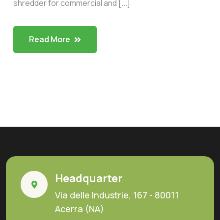
shredder for commercial and [...]
Read More
Headquarter
Via delle Industrie, 167 - 80011
Acerra (NA)